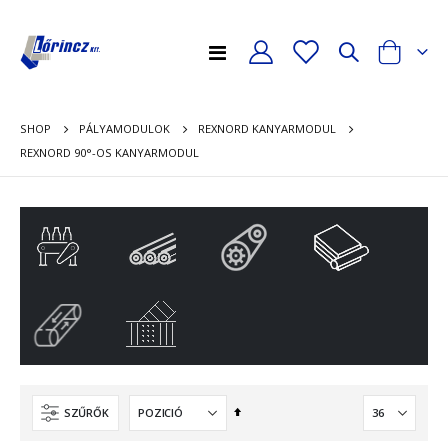
Toggle
Cart
Nav
SHOP
PÁLYAMODULOK
REXNORD KANYARMODUL
REXNORD 90°-OS KANYARMODUL
Csökkenő
SZŰRŐK
sorrendbe