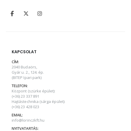
KAPCSOLAT
CÍM:
2040 Budaörs,
Gyár u. 2., 124. ép.
(BITEP Ipari park)
TELEFON:
Központ (szürke épület):
(+36) 23 337 891
Hajtástechnika (sárga épület):
(+36) 23 428 023
EMAIL:
info@lorinczkft.hu
NYITVATARTÁS: