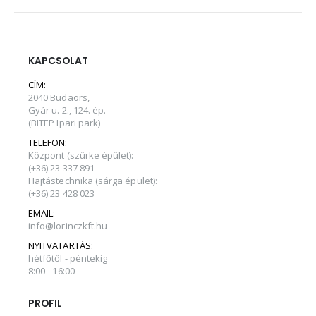
KAPCSOLAT
CÍM:
2040 Budaörs,
Gyár u. 2., 124. ép.
(BITEP Ipari park)
TELEFON:
Központ (szürke épület):
(+36) 23 337 891
Hajtástechnika (sárga épület):
(+36) 23 428 023
EMAIL:
info@lorinczkft.hu
NYITVATARTÁS:
hétfőtől - péntekig
8:00 - 16:00
PROFIL