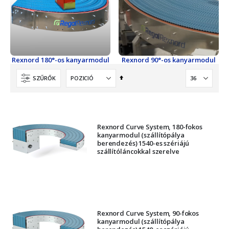
Rexnord 180°-os kanyarmodul
Rexnord 90°-os kanyarmodul
Csökkenő
SZŰRŐK
sorrendbe
Rexnord Curve System, 180-fokos
kanyarmodul (szállítópálya
berendezés) 1540-es szériájú
szállítóláncokkal szerelve
Rexnord Curve System, 90-fokos
kanyarmodul (szállítópálya