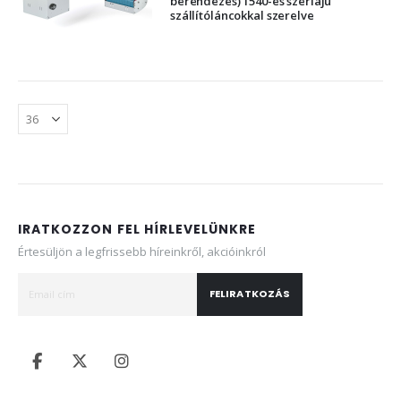
berendezés) 1540-es szériájú
szállítóláncokkal szerelve
IRATKOZZON FEL HÍRLEVELÜNKRE
Értesüljön a legfrissebb híreinkről, akcióinkról
FELIRATKOZÁS