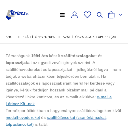
Toggle
Cart
Nav
SHOP
SZÁLLÍTÓSZALAGOK, LAPOSSZÍJAK
SZÁLLÍTÓHEVEDEREK
Társaságunk
1994 óta
készít
szállítószalagok
at és
laposszíjak
at az egyedi vevői igények szerint. A
szállítóhevedereket és laposszíjakat – jellegüknél fogva – nem
tudjuk a webáruházunkban teljeskörűen bemutatni. Ha
szállítószalagok és laposszíjak iránt merül fel kérdése vagy
igénye, kérjük forduljon hozzánk bizalommal, például a
következő linkre kattintva, és az e-mailt elküldve:
e-mail a
Lőrincz Kft.-nek
.
Termékportfóliónkban a hagyományos szállítószalagokon kívül
modulhevedereket
és
szállítóláncokat (zsanérláncokat,
talpasláncokat)
is talál.