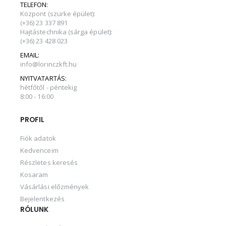
TELEFON:
Központ (szürke épület):
(+36) 23 337 891
Hajtástechnika (sárga épület):
(+36) 23 428 023
EMAIL:
info@lorinczkft.hu
NYITVATARTÁS:
hétfőtől - péntekig
8:00 - 16:00
PROFIL
Fiók adatok
Kedvenceim
Részletes keresés
Kosaram
Vásárlási előzmények
Bejelentkezés
RÓLUNK