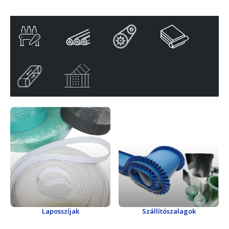
Laposszíjak
Szállítószalagok