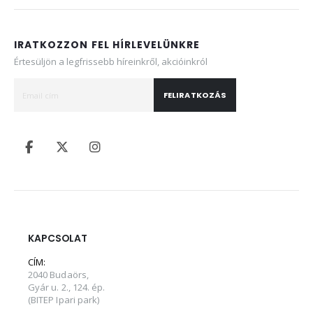
IRATKOZZON FEL HÍRLEVELÜNKRE
Értesüljön a legfrissebb híreinkről, akcióinkról
FELIRATKOZÁS
KAPCSOLAT
CÍM:
2040 Budaörs,
Gyár u. 2., 124. ép.
(BITEP Ipari park)