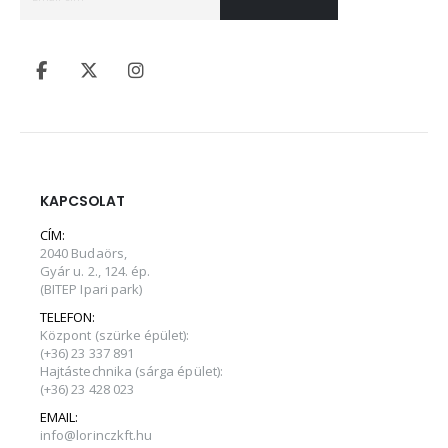
KAPCSOLAT
CÍM:
2040 Budaörs,
Gyár u. 2., 124. ép.
(BITEP Ipari park)
TELEFON:
Központ (szürke épület):
(+36) 23 337 891
Hajtástechnika (sárga épület):
(+36) 23 428 023
EMAIL:
info@lorinczkft.hu