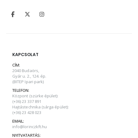
KAPCSOLAT
CÍM:
2040 Budaörs,
Gyár u. 2., 124. ép.
(BITEP Ipari park)
TELEFON:
Központ (szürke épület):
(+36) 23 337 891
Hajtástechnika (sárga épület):
(+36) 23 428 023
EMAIL:
info@lorinczkft.hu
NYITVATARTÁS: