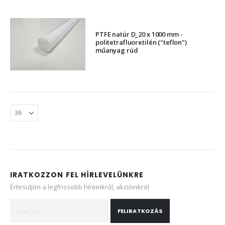
PTFE natúr D_20 x 1000 mm -
politetrafluoretilén ("teflon")
műanyag rúd
IRATKOZZON FEL HÍRLEVELÜNKRE
Értesüljön a legfrissebb híreinkről, akcióinkról
FELIRATKOZÁS