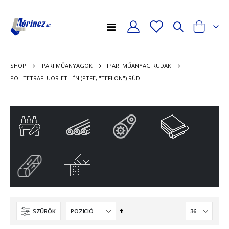
Toggle
Cart
Nav
mék
volítása
SHOP
IPARI MŰANYAGOK
IPARI MŰANYAG RUDAK
POLITETRAFLUOR-ETILÉN (PTFE, "TEFLON") RÚD
Csökkenő
SZŰRŐK
sorrendbe