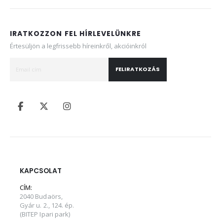
IRATKOZZON FEL HÍRLEVELÜNKRE
Értesüljön a legfrissebb híreinkről, akcióinkról
FELIRATKOZÁS
KAPCSOLAT
CÍM:
2040 Budaörs,
Gyár u. 2., 124. ép.
(BITEP Ipari park)