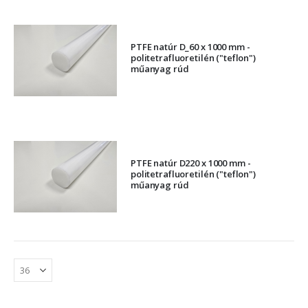
PTFE natúr D_60 x 1000 mm -
politetrafluoretilén ("teflon")
műanyag rúd
PTFE natúr D220 x 1000 mm -
politetrafluoretilén ("teflon")
műanyag rúd