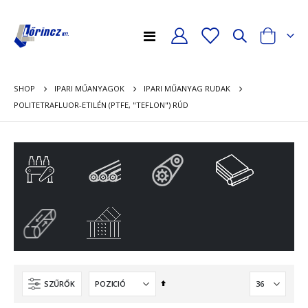
Toggle
Cart
Nav
mék
volítása
mék
SHOP
IPARI MŰANYAGOK
IPARI MŰANYAG RUDAK
volítása
POLITETRAFLUOR-ETILÉN (PTFE, "TEFLON") RÚD
Csökkenő
SZŰRŐK
sorrendbe