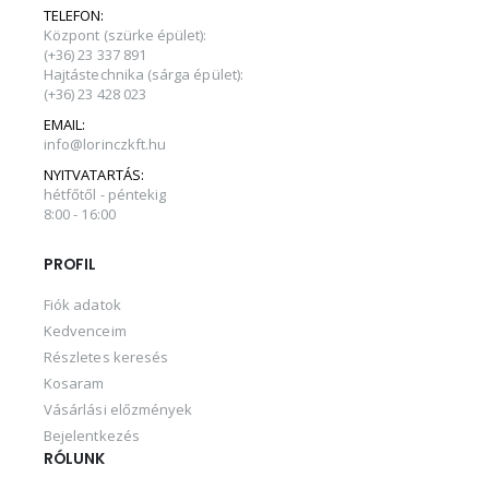
TELEFON:
Központ (szürke épület):
(+36) 23 337 891
Hajtástechnika (sárga épület):
(+36) 23 428 023
EMAIL:
info@lorinczkft.hu
NYITVATARTÁS:
hétfőtől - péntekig
8:00 - 16:00
PROFIL
Fiók adatok
Kedvenceim
Részletes keresés
Kosaram
Vásárlási előzmények
Bejelentkezés
RÓLUNK