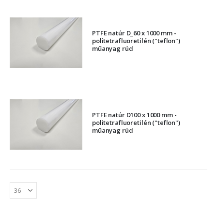
PTFE natúr D_60 x 1000 mm -
politetrafluoretilén ("teflon")
műanyag rúd
PTFE natúr D100 x 1000 mm -
politetrafluoretilén ("teflon")
műanyag rúd