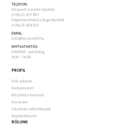
TELEFON:
Központ (szürke épület):
(+36) 23 337 891
Hajtástechnika (sárga épület):
(+36) 23 428 023
EMAIL:
info@lorinczkft.hu
NYITVATARTÁS:
hétfőtől - péntekig
8:00 - 16:00
PROFIL
Fiók adatok
Kedvenceim
Részletes keresés
Kosaram
Vásárlási előzmények
Bejelentkezés
RÓLUNK