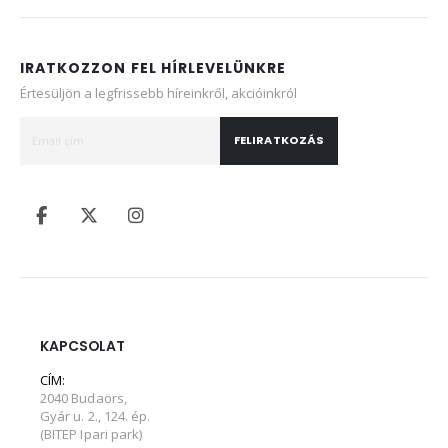
IRATKOZZON FEL HÍRLEVELÜNKRE
Értesüljön a legfrissebb híreinkről, akcióinkról
FELIRATKOZÁS
KAPCSOLAT
CÍM:
2040 Budaörs,
Gyár u. 2., 124. ép.
(BITEP Ipari park)