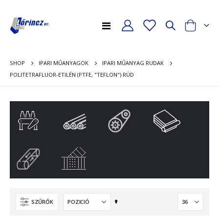
Toggle
Cart
Nav
mék
volítása
mék
SHOP
IPARI MŰANYAGOK
IPARI MŰANYAG RUDAK
volítása
POLITETRAFLUOR-ETILÉN (PTFE, "TEFLON") RÚD
Csökkenő
SZŰRŐK
sorrendbe