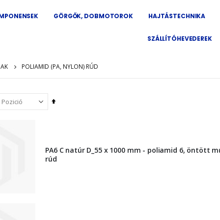
OMPONENSEK
GÖRGŐK, DOBMOTOROK
HAJTÁSTECHNIKA
SZÁLLÍTÓHEVEDEREK
DAK
POLIAMID (PA, NYLON) RÚD
Csökkenő
sorrendbe
PA6 C natúr D_55 x 1000 mm - poliamid 6, öntött 
rúd