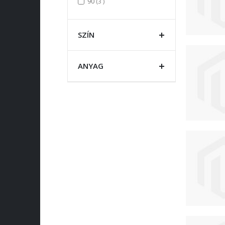
items
90
3
SZÍN
ANYAG