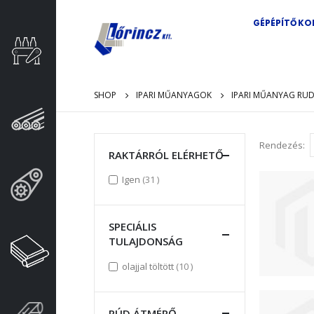
GÉPÉPÍTŐ K
SHOP
IPARI MŰANYAGOK
IPARI MŰANYAG RU
Rendezés
RAKTÁRRÓL ELÉRHETŐ
items
Igen
31
SPECIÁLIS
TULAJDONSÁG
items
olajjal töltött
10
RÚD ÁTMÉRŐ