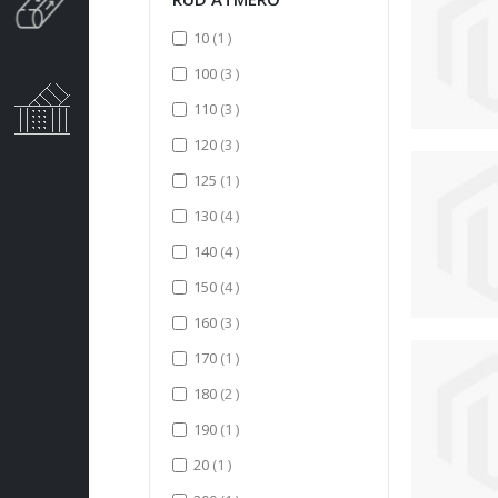
item
10
1
items
100
3
items
110
3
items
120
3
item
125
1
items
130
4
items
140
4
items
150
4
items
160
3
item
170
1
items
180
2
item
190
1
item
20
1