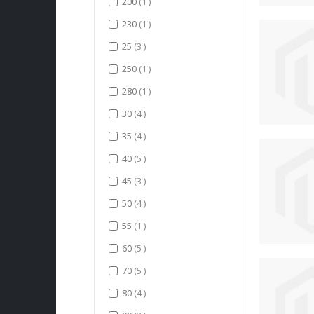
item
200
1
item
230
1
items
25
3
item
250
1
item
280
1
items
30
4
items
35
4
items
40
5
items
45
3
items
50
4
item
55
1
items
60
5
items
70
5
items
80
4