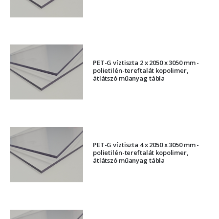
PET-G víztiszta 2 x 2050 x 3050 mm -
polietilén-tereftalát kopolimer,
átlátszó műanyag tábla
PET-G víztiszta 4 x 2050 x 3050 mm -
polietilén-tereftalát kopolimer,
átlátszó műanyag tábla