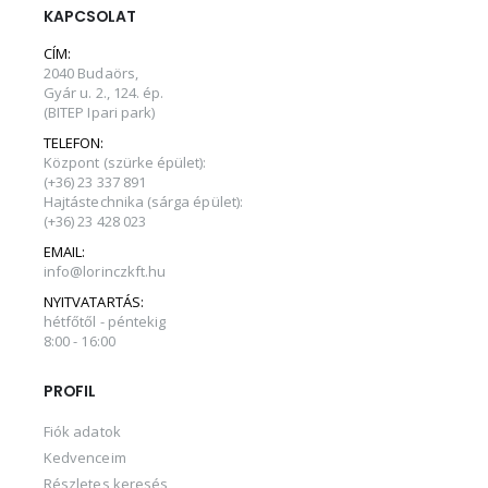
KAPCSOLAT
CÍM:
2040 Budaörs,
Gyár u. 2., 124. ép.
(BITEP Ipari park)
TELEFON:
Központ (szürke épület):
(+36) 23 337 891
Hajtástechnika (sárga épület):
(+36) 23 428 023
EMAIL:
info@lorinczkft.hu
NYITVATARTÁS:
hétfőtől - péntekig
8:00 - 16:00
PROFIL
Fiók adatok
Kedvenceim
Részletes keresés