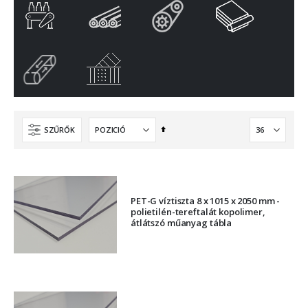
Csökkenő
SZŰRŐK
sorrendbe
PET-G víztiszta 8 x 1015 x 2050 mm -
polietilén-tereftalát kopolimer,
átlátszó műanyag tábla