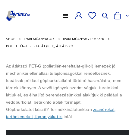
Toggle
Cart
Nav
SHOP
IPARI MŰANYAGOK
IPARI MŰANYAG LEMEZEK
POLIETILÉN-TEREFTALÁT (PET), ÁTLÁTSZÓ
Az átlátszó
PET-G
(polietilén-tereftalát-glikol) lemezek jó
mechanikai ellenállási tulajdonságokkal rendelkeznek.
Ideálisak például gépburkolatként történő használatra, nem
törnek könnyen. A vevői igények szerint vágjuk, furatokkal
látjuk el, és élhajlító berendezésünkkel alakítjuk ki például a
védőburkolat, betekintő ablak formáját.
Gépburkolatot készít? Termékkínálatunkban
zsanérokat,
tartóelemeket, fogantyúkat is
talál.