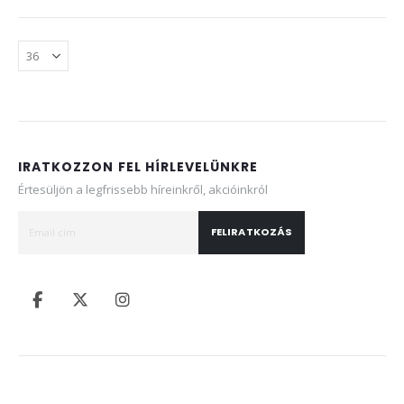
IRATKOZZON FEL HÍRLEVELÜNKRE
Értesüljön a legfrissebb híreinkről, akcióinkról
FELIRATKOZÁS