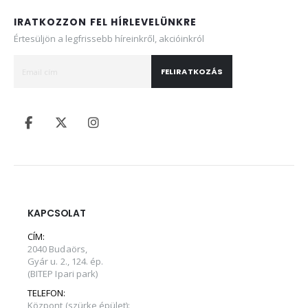
IRATKOZZON FEL HÍRLEVELÜNKRE
Értesüljön a legfrissebb híreinkről, akcióinkról
FELIRATKOZÁS
KAPCSOLAT
CÍM:
2040 Budaörs,
Gyár u. 2., 124. ép.
(BITEP Ipari park)
TELEFON:
Központ (szürke épület):