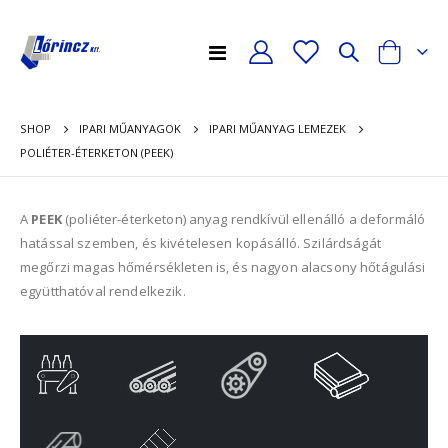
Toggle
Cart
Nav
SHOP
IPARI MŰANYAGOK
IPARI MŰANYAG LEMEZEK
POLIÉTER-ÉTERKETON (PEEK)
A
PEEK
(
poliéter
-éterketon)
anyag rendkívül ellenálló a deformáló
hatással szemben, és kivételesen kopásálló.
Szilárdságát
megőrzi magas hőmérsékleten is,
és
nagyon alacsony hőtágulási
együtthatóval rendelkezik.