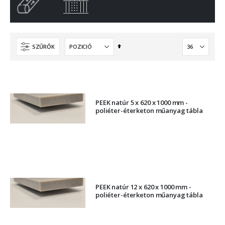
Csökkenő
SZŰRŐK
sorrendbe
PEEK natúr 5 x 620 x 1000 mm -
poliéter-éterketon műanyag tábla
PEEK natúr 12 x 620 x 1000 mm -
poliéter-éterketon műanyag tábla