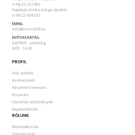
(+36) 23 337 891
Hajtástechnika (sárga épület):
(+36) 23 428 023
EMAIL:
info@lorinczkft.hu
NYITVATARTÁS:
hétfőtől - péntekig
8:00 - 16:00
PROFIL
Fiók adatok
Kedvenceim
Részletes keresés
Kosaram
Vásárlási előzmények
Bejelentkezés
RÓLUNK
Bemutatkozás
Irányelveink