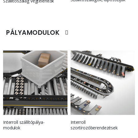
Szállítószalag végtelenítők
PÁLYAMODULOK
Interroll
Interroll szállítópálya-
szortírozóberendezések
modulok