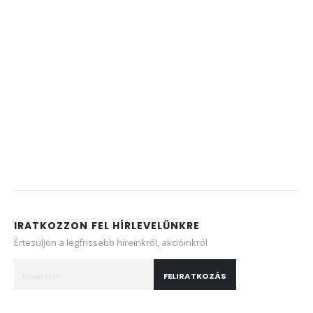
IRATKOZZON FEL HÍRLEVELÜNKRE
Értesüljön a legfrissebb híreinkről, akcióinkról
FELIRATKOZÁS