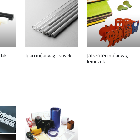
dak
Ipari műanyag csövek
Játszótéri műanyag
lemezek