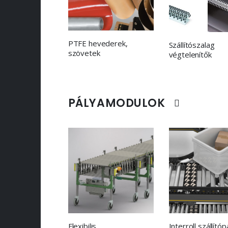
PTFE hevederek,
Szállítószalag
szövetek
végtelenítők
PÁLYAMODULOK
Flexibilis
Interroll szállítóp