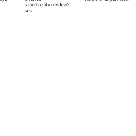
szortírozóberendezé
sek