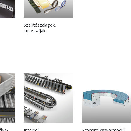
Szállítószalagok,
laposszíjak
Interroll
Rexnord kanyarmodul
álya-