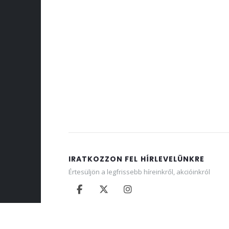
IRATKOZZON FEL HÍRLEVELÜNKRE
Értesüljön a legfrissebb híreinkről, akcióinkról