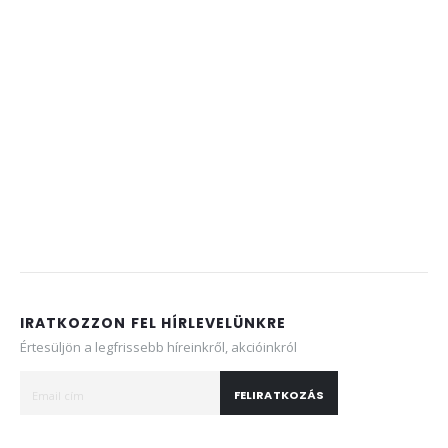
IRATKOZZON FEL HÍRLEVELÜNKRE
Értesüljön a legfrissebb híreinkről, akcióinkról
FELIRATKOZÁS