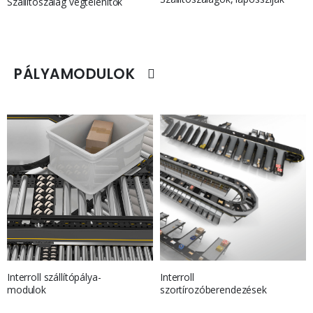
Szállítószalag végtelenítők
PÁLYAMODULOK
Interroll
Interroll szállítópálya-
szortírozóberendezések
modulok