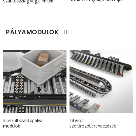
Szállítószalag végtelenítők
PÁLYAMODULOK
Interroll
Interroll szállítópálya-
szortírozóberendezések
modulok