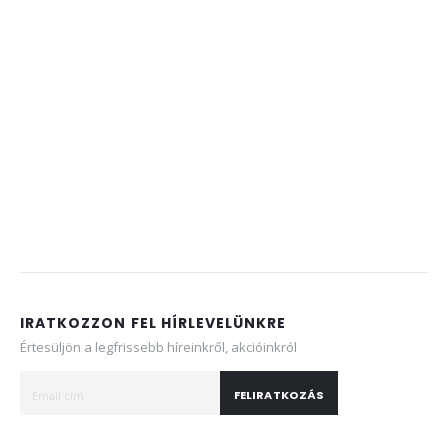
IRATKOZZON FEL HÍRLEVELÜNKRE
Értesüljön a legfrissebb híreinkről, akcióinkról
FELIRATKOZÁS