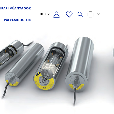
IPARI MŰANYAGOK
PÉNZNEM
HUF
Cart
PÁLYAMODULOK