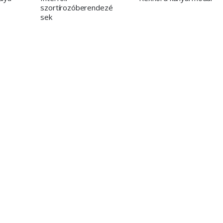
szortírozóberendezé
sek