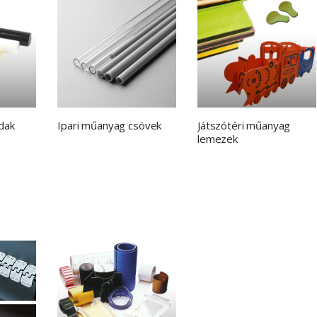
dak
Ipari műanyag csövek
Játszótéri műanyag
lemezek