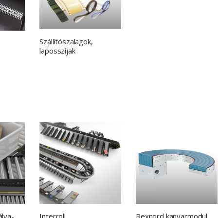
Szállítószalagok,
laposszíjak
Interroll
Rexnord kanyarmodul
álya-