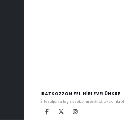
IRATKOZZON FEL HÍRLEVELÜNKRE
Értesüljön a legfrissebb híreinkről, akcióinkról