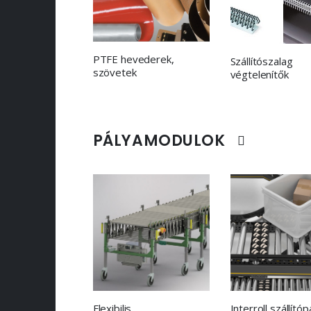
PTFE hevederek,
Szállítószalag
szövetek
végtelenítők
PÁLYAMODULOK
Flexibilis
Interroll szállítóp