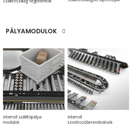
Szállítószalag végtelenítők
PÁLYAMODULOK
Interroll
Interroll szállítópálya-
szortírozóberendezések
modulok