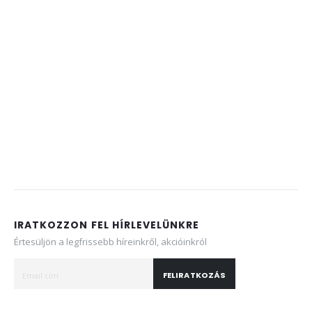
IRATKOZZON FEL HÍRLEVELÜNKRE
Értesüljön a legfrissebb híreinkről, akcióinkról
FELIRATKOZÁS