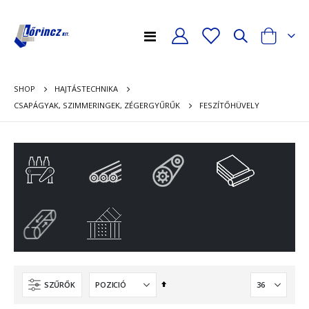
Toggle
Cart
Nav
SHOP
HAJTÁSTECHNIKA
FESZÍTŐHÜVELY
CSAPÁGYAK, SZIMMERINGEK, ZÉGERGYŰRŰK
Csökkenő
SZŰRŐK
sorrendbe