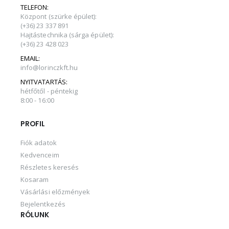
TELEFON:
Központ (szürke épület):
(+36) 23 337 891
Hajtástechnika (sárga épület):
(+36) 23 428 023
EMAIL:
info@lorinczkft.hu
NYITVATARTÁS:
hétfőtől - péntekig
8:00 - 16:00
PROFIL
Fiók adatok
Kedvenceim
Részletes keresés
Kosaram
Vásárlási előzmények
Bejelentkezés
RÓLUNK