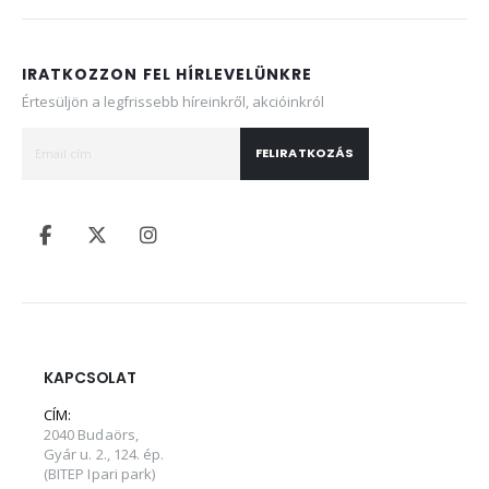
IRATKOZZON FEL HÍRLEVELÜNKRE
Értesüljön a legfrissebb híreinkről, akcióinkról
FELIRATKOZÁS
KAPCSOLAT
CÍM:
2040 Budaörs,
Gyár u. 2., 124. ép.
(BITEP Ipari park)