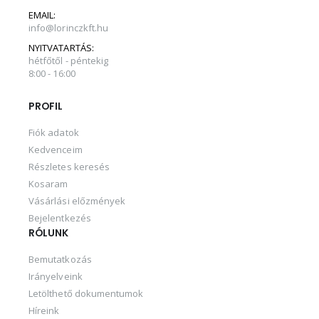
EMAIL:
info@lorinczkft.hu
NYITVATARTÁS:
hétfőtől - péntekig
8:00 - 16:00
PROFIL
Fiók adatok
Kedvenceim
Részletes keresés
Kosaram
Vásárlási előzmények
Bejelentkezés
RÓLUNK
Bemutatkozás
Irányelveink
Letölthető dokumentumok
Híreink