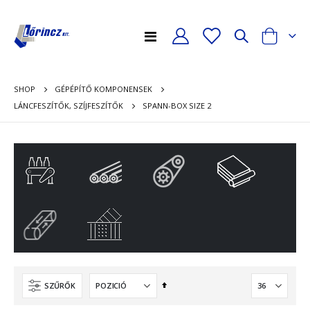
Toggle
Cart
Nav
SHOP
GÉPÉPÍTŐ KOMPONENSEK
SPANN-BOX SIZE 2
LÁNCFESZÍTŐK, SZÍJFESZÍTŐK
Csökkenő
SZŰRŐK
sorrendbe