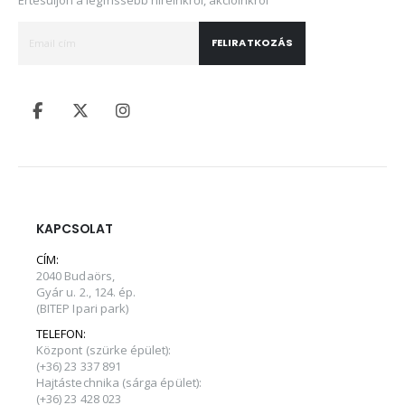
FELIRATKOZÁS
KAPCSOLAT
CÍM:
2040 Budaörs,
Gyár u. 2., 124. ép.
(BITEP Ipari park)
TELEFON:
Központ (szürke épület):
(+36) 23 337 891
Hajtástechnika (sárga épület):
(+36) 23 428 023