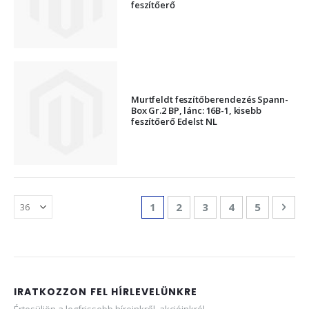
feszítőerő
Murtfeldt feszítőberendezés Spann-
Box Gr.2 BP, lánc: 16B-1, kisebb
feszítőerő Edelst NL
Oldal
You're currently reading page
Oldal
Oldal
Oldal
Oldal
Olda
Köv
1
2
3
4
5
IRATKOZZON FEL HÍRLEVELÜNKRE
Értesüljön a legfrissebb híreinkről, akcióinkról