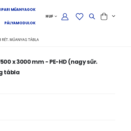
IPARI MŰANYAGOK
PÉNZNEM
HUF
Cart
PÁLYAMODULOK
, 3 RÉT. MŰANYAG TÁBLA
1500 x 3000 mm - PE-HD (nagy sűr.
ag tábla