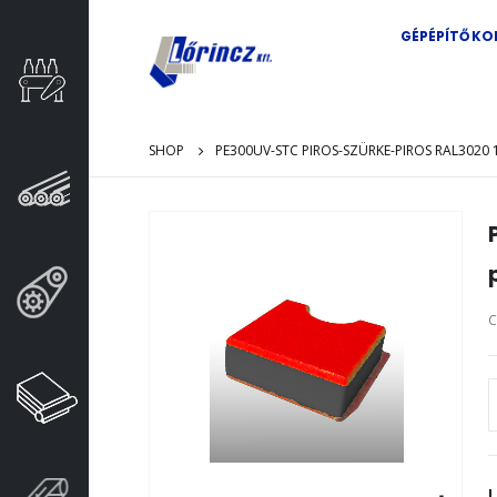
GÉPÉPÍTŐ K
SHOP
PE300UV-STC PIROS-SZÜRKE-PIROS RAL3020 1
Ugrás
Ugrá
a
a
képgaléria
képg
végére
elejé
C
L