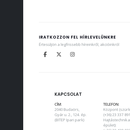
IRATKOZZON FEL HÍRLEVELÜNKRE
Értesüljön a legfrissebb híreinkről, akcióinkról
KAPCSOLAT
CÍM:
TELEFON:
2040 Budaörs,
Központ (szürk
Gyár u. 2., 124. ép.
(+36) 23 337 89
(BITEP Ipari park)
Hajtástechnika
épület):