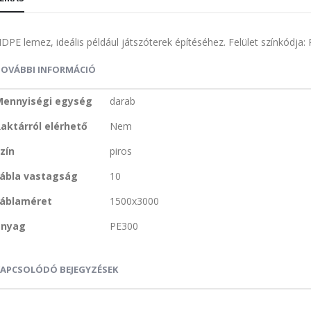
DPE lemez, ideális például játszóterek építéséhez. Felület színkódja:
TOVÁBBI INFORMÁCIÓ
ovábbi
Mennyiségi egység
darab
nformáció
aktárról elérhető
Nem
zín
piros
tábla vastagság
10
táblaméret
1500x3000
anyag
PE300
KAPCSOLÓDÓ BEJEGYZÉSEK