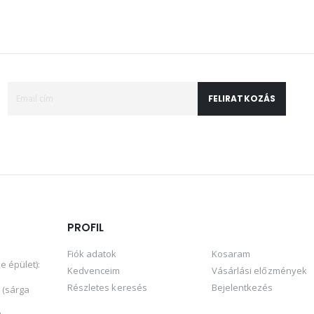
FELIRATKOZÁS
PROFIL
Fiók adatok
Kosaram
e épület):
Kedvenceim
Vásárlási előzmények
1
Részletes keresés
Bejelentkezés
 (sárga