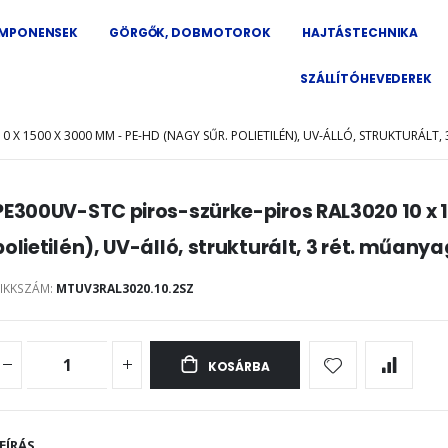
OMPONENSEK
GÖRGŐK, DOBMOTOROK
HAJTÁSTECHNIKA
SZÁLLÍTÓHEVEDEREK
0 X 1500 X 3000 MM - PE-HD (NAGY SŰR. POLIETILÉN), UV-ÁLLÓ, STRUKTURÁLT
s
PE300UV-STC piros-szürke-piros RAL3020 10 x 
polietilén), UV-álló, strukturált, 3 rét. műany
aléria
re
IKKSZÁM
MTUV3RAL3020.10.2SZ
KOSÁRBA
EÍRÁS