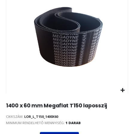
1400 x 60 mm Megaflat T150 laposszíj
CIKKSZÁM
LOR_L_T150_1400X60
MINIMUM RENDELHETŐ MENNYISÉG:
1 DARAB