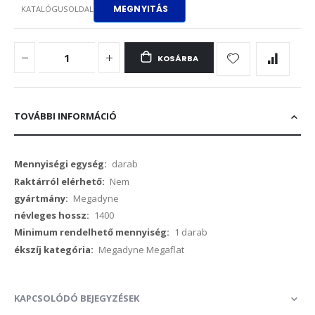
MEGNYITÁS
KATALÓGUSOLDAL
KOSÁRBA
TOVÁBBI INFORMÁCIÓ
További
darab
információ
Nem
Megadyne
1400
1 darab
Megadyne Megaflat
KAPCSOLÓDÓ BEJEGYZÉSEK