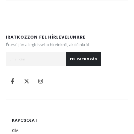
IRATKOZZON FEL HÍRLEVELÜNKRE
Értesüljön a legfrissebb híreinkről, akcióinkról
FELIRATKOZÁS
KAPCSOLAT
CÍM: