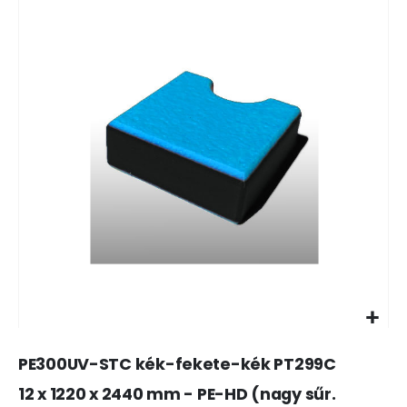
képgaléria
kép
végére
ele
PE300UV-STC kék-fekete-kék PT299C
12 x 1220 x 2440 mm - PE-HD (nagy sűr.