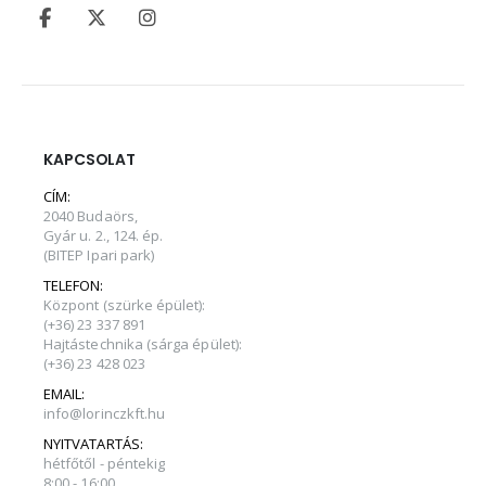
KAPCSOLAT
CÍM:
2040 Budaörs,
Gyár u. 2., 124. ép.
(BITEP Ipari park)
TELEFON:
Központ (szürke épület):
(+36) 23 337 891
Hajtástechnika (sárga épület):
(+36) 23 428 023
EMAIL:
info@lorinczkft.hu
NYITVATARTÁS:
hétfőtől - péntekig
8:00 - 16:00