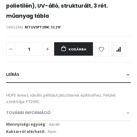
polietilén), UV-álló, strukturált, 3 rét.
műanyag tábla
CIKKSZÁM
MTUV3PT299C.12.21F
KOSÁRBA
LEÍRÁS
HDPE lemez, ideális például játszóterek építéséhez. Felület
színkódja: PT299C.
TOVÁBBI INFORMÁCIÓ
További
darab
információ
Nem