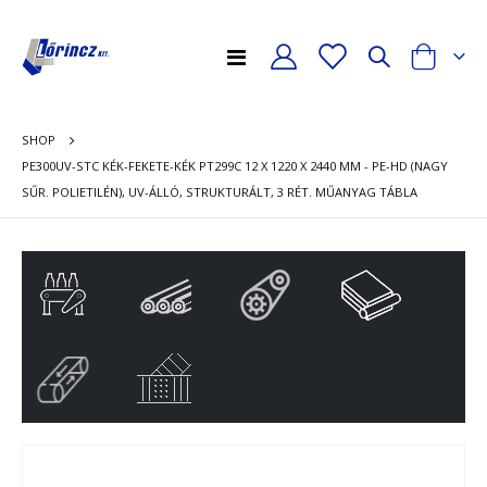
Toggle
Cart
Nav
SHOP
PE300UV-STC KÉK-FEKETE-KÉK PT299C 12 X 1220 X 2440 MM - PE-HD (NAGY
SŰR. POLIETILÉN), UV-ÁLLÓ, STRUKTURÁLT, 3 RÉT. MŰANYAG TÁBLA
Ugrás
Ug
a
a